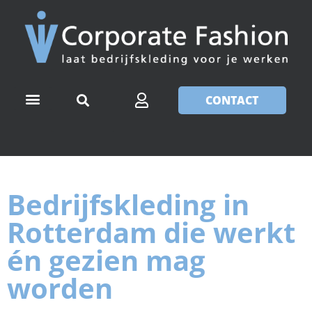
CONTACT
Bedrijfskleding in
Rotterdam die werkt
én gezien mag
worden