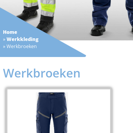
Home
»
Werkkleding
»
Werkbroeken
Werkbroeken