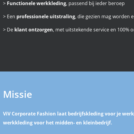
>
Functionele werkkleding
, passend bij ieder beroep
> Een
professionele uitstraling
, die gezien mag worden en
> De
klant ontzorgen
, met uitstekende service en 100% 
Missie
ViV Corporate Fashion
laat bedrijfskleding voor je we
werkkleding voor het midden- en kleinbedrijf.