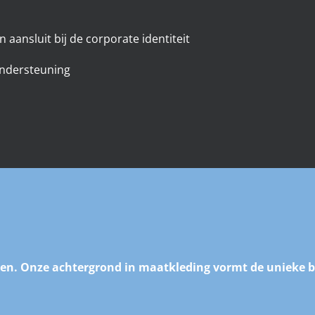
 aansluit bij de corporate identiteit
ondersteuning
rken. Onze achtergrond in maatkleding vormt de unieke b