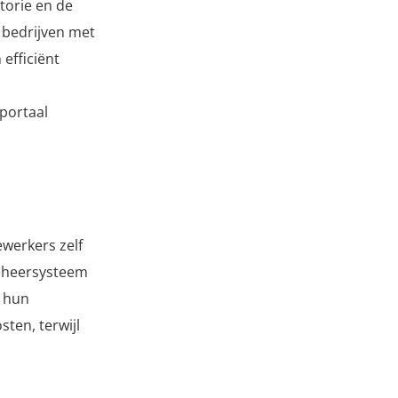
torie en de
 bedrijven met
efficiënt
lportaal
ewerkers zelf
beheersysteem
g hun
sten, terwijl