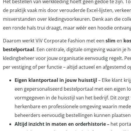
Het bestellen van werkkleding hoeft geen gedoe te zijn. To
de praktijk vaak mis door verouderde Excel-lijsten, verke
misverstanden over kledingvoorkeuren. Denk aan die colle
een ronde hals trui draagt, maar wéér een hoodie ontvang
Daarom werkt ViV Corporate Fashion met een
slim
en
kos
bestelportaal
. Een centrale, digitale omgeving waarin je h
kledingbeheer voor jouw organisatie eenvoudig regelt. P
per vestiging of per functie – altijd actueel en afgestemd o
Eigen klantportaal in jouw huisstijl
– Elke klant kri
een gepersonaliseerd bestelportaal met een eigen log
vormgegeven in de huisstijl van het bedrijf. Dit zorgt
herkenbare en professionele omgeving waarin med
beheerders eenvoudig bestellingen kunnen plaatsen
Altijd inzicht in maten en orderhistorie –
het porta