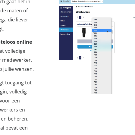
ch gaat het in
erde maten of
ga die liever
t.
teloos
online
et volledige
er medewerker,
p jullie wensen.
jgt toegang tot
in, volledig
 voor een
ewerkers en
 en beheren.
al bevat een