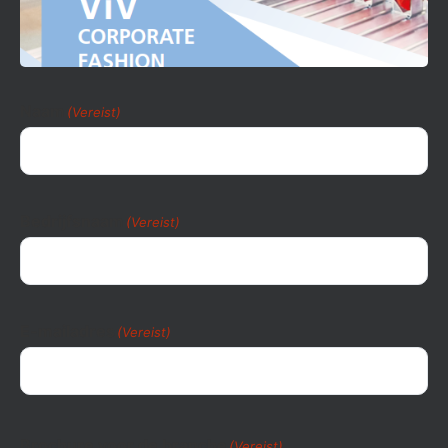
Naam
(Vereist)
Bedrijfsnaam
(Vereist)
E-mailadres
(Vereist)
Brochure voor de branche
(Vereist)