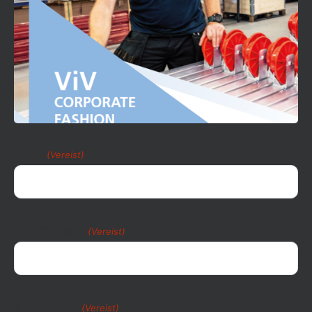
Naam
(Vereist)
Bedrijfsnaam
(Vereist)
E-mailadres
(Vereist)