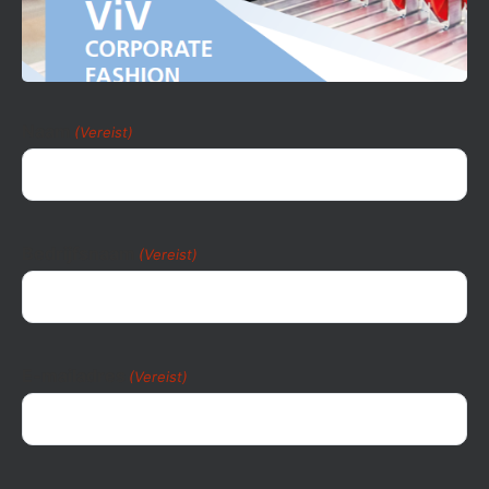
Naam
(Vereist)
Bedrijfsnaam
(Vereist)
E-mailadres
(Vereist)