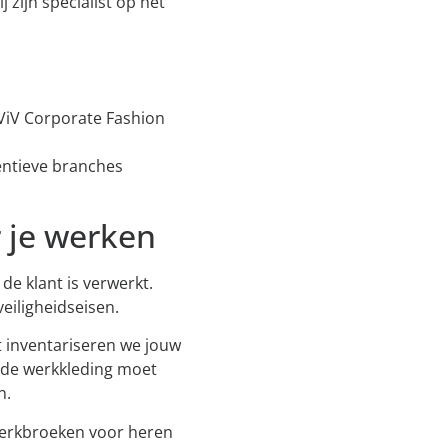
zijn specialist op het
t ViV Corporate Fashion
entieve branches
r je werken
de klant is verwerkt.
eiligheidseisen.
t inventariseren we jouw
n de werkkleding moet
n.
 werkbroeken voor heren