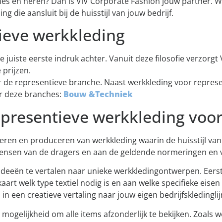
s en heren? Dan is ViV Corporate Fashion jouw partner. Wij 
die aansluit bij de huisstijl van jouw bedrijf.
ieve werkkleding
de juiste eerste indruk achter. Vanuit deze filosofie verzorg
 prijzen.
er de representieve branche. Naast werkkleding voor repres
or deze branches:
Bouw &Techniek
epresentieve werkkleding voo
eren en produceren van werkkleding waarin de huisstijl van 
wensen van de dragers en aan de geldende normeringen en v
ideeën te vertalen naar unieke werkkledingontwerpen. Eers
aart welk type textiel nodig is en aan welke specifieke eise
 een creatieve vertaling naar jouw eigen bedrijfskledinglij
 mogelijkheid om alle items afzonderlijk te bekijken. Zoals