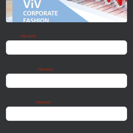
Naam
(Vereist)
Bedrijfsnaam
(Vereist)
E-mailadres
(Vereist)