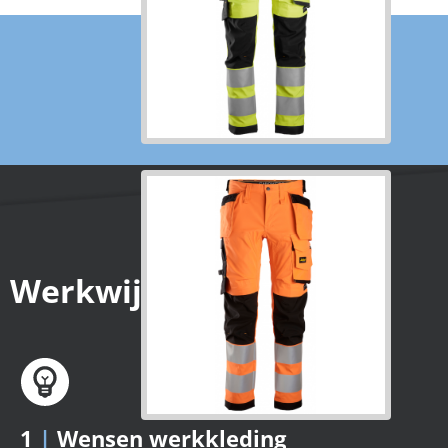
Werkwijze
1
|
Wensen werkkleding