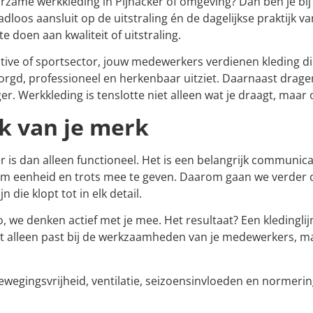
rzame werkkleding in Pijnacker of omgeving? Dan ben je bij
dloos aansluit op de uitstraling én de dagelijkse praktijk va
 doen aan kwaliteit of uitstraling.
omotive of sportsector, jouw medewerkers verdienen kleding
orgd, professioneel en herkenbaar uitziet. Daarnaast drage
r. Werkkleding is tenslotte niet alleen wat je draagt, maar o
k van je merk
 is dan alleen functioneel. Het is een belangrijk communic
eam eenheid en trots mee te geven. Daarom gaan we verder 
 die klopt tot in elk detail.
 we denken actief met je mee. Het resultaat? Een kledinglijn
iet alleen past bij de werkzaamheden van je medewerkers, maa
ewegingsvrijheid, ventilatie, seizoensinvloeden en normer