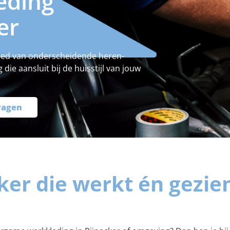
eding
er
bied van onderscheidende heren-
ie aansluit bij de huisstijl van jouw
ragen
ker die werkt én gezi