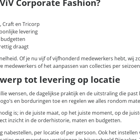
ViV Corporate Fashion?
, Craft en Tricorp
onlijke levering
p budgetten
ettig draagt
heid. Of je nu vijf of vijfhonderd medewerkers hebt, wij zo
uwe medewerkers of het aanpassen van collecties per seizoen
werp tot levering op locatie
e wensen, de dagelijkse praktijk en de uitstraling die past b
logo’s en borduringen toe en regelen we alles rondom maten
dig is; in de juiste maat, op het juiste moment, op de juis
ect inzicht in de orderhistorie, maten en budgetten.
 nabestellen, per locatie of per persoon. Ook het instellen
saties met meerdere vestigingen in bijvoorbeeld Pijnacker, 