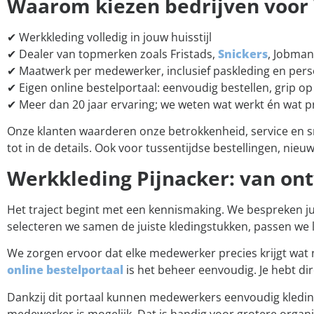
Waarom kiezen bedrijven voor 
✔ Werkkleding volledig in jouw huisstijl
✔ Dealer van topmerken zoals Fristads,
Snickers
, Jobman
✔ Maatwerk per medewerker, inclusief paskleding en perso
✔ Eigen online bestelportaal: eenvoudig bestellen, grip o
✔ Meer dan 20 jaar ervaring; we weten wat werkt én wat pr
Onze klanten waarderen onze betrokkenheid, service en snel
tot in de details. Ook voor tussentijdse bestellingen, nie
Werkkleding Pijnacker: van ont
Het traject begint met een kennismaking. We bespreken julli
selecteren we samen de juiste kledingstukken, passen we 
We zorgen ervoor dat elke medewerker precies krijgt wat no
online bestelportaal
is het beheer eenvoudig. Je hebt dir
Dankzij dit portaal kunnen medewerkers eenvoudig kleding
medewerker is mogelijk. Dat is handig voor grotere organi