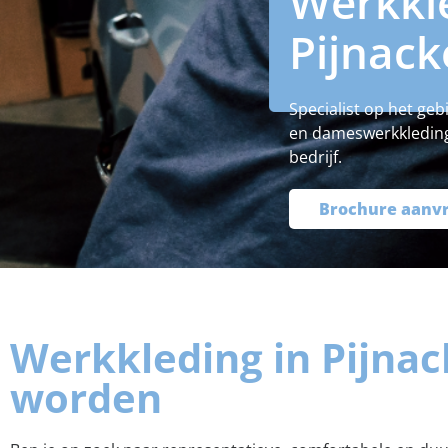
Werkkl
Pijnack
Specialist op het ge
en dameswerkkleding d
bedrijf.
Brochure aanv
Werkkleding in Pijnac
worden