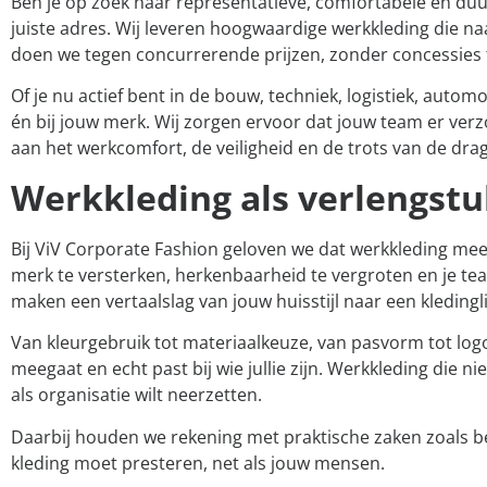
Ben je op zoek naar representatieve, comfortabele en duu
juiste adres. Wij leveren hoogwaardige werkkleding die naa
doen we tegen concurrerende prijzen, zonder concessies te
Of je nu actief bent in de bouw, techniek, logistiek, aut
én bij jouw merk. Wij zorgen ervoor dat jouw team er verz
aan het werkcomfort, de veiligheid en de trots van de drage
Werkkleding als verlengstu
Bij ViV Corporate Fashion geloven we dat werkkleding meer
merk te versterken, herkenbaarheid te vergroten en je t
maken een vertaalslag van jouw huisstijl naar een kledinglijn
Van kleurgebruik tot materiaalkeuze, van pasvorm tot logo,
meegaat en echt past bij wie jullie zijn. Werkkleding die n
als organisatie wilt neerzetten.
Daarbij houden we rekening met praktische zaken zoals b
kleding moet presteren, net als jouw mensen.