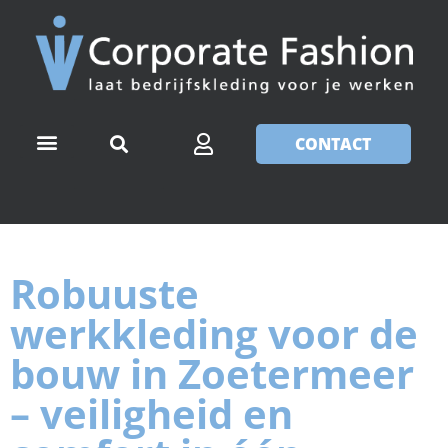
CONTACT
Robuuste
werkkleding voor de
bouw in Zoetermeer
– veiligheid en