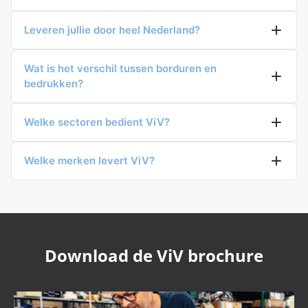
Leveren jullie door heel Nederland?
Wat is het verschil tussen borduren en
bedrukken?
Welke sectoren bedient ViV?
Welke merken levert ViV?
Download de ViV brochure